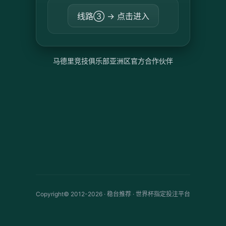
线路③ → 点击进入
马德里竞技俱乐部亚洲区官方合作伙伴
Copyright© 2012-2026 · 稳台推荐 · 世界杯指定投注平台