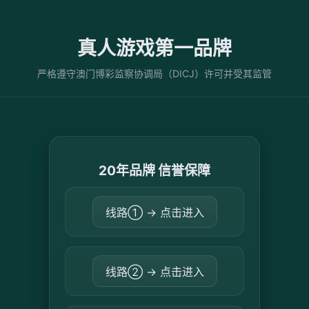
真人游戏第一品牌
严格遵守澳门博彩监察协调局（DICJ）许可并受其监管
20年品牌 信誉保障
线路① → 点击进入
线路② → 点击进入